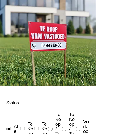
Status
Te
Te
Ko
Ko
Ve
Te
Te
op
op
All
rk
Ko
Ko
/
/
e
oc
op
op
Te
Te