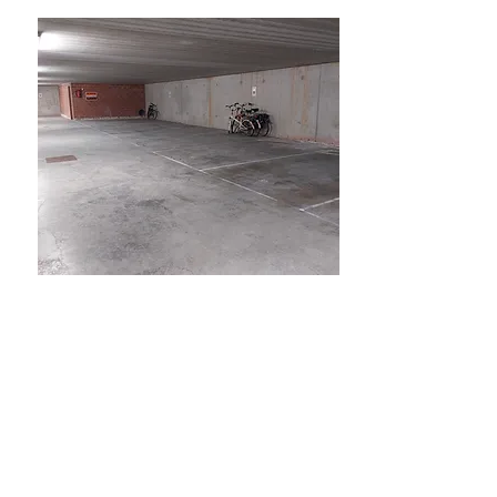
Verkocht
Aarschot Villagrond
Verkocht