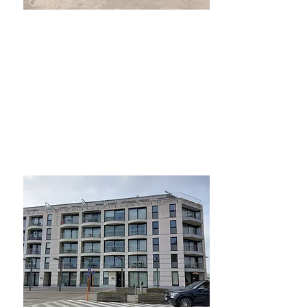
Te Koop
23000€ enkele garage
34000€ dubbele
garage
De Haan Ondergrondse
garage