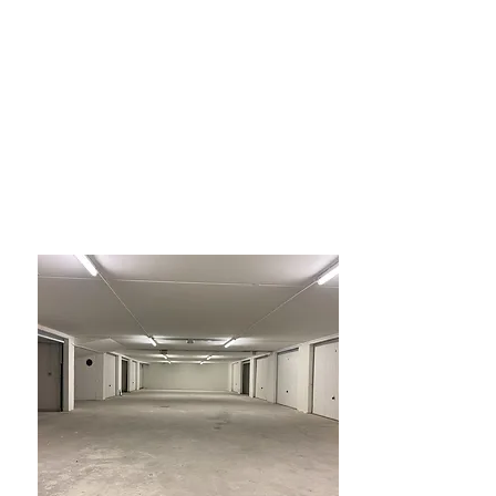
Te Koop / Te
Huur
21000€ te koop
100€/maand te huur
12 Garage Boxen