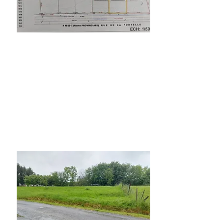
Te Koop
40000€
Momignies 3
Bouwgronden