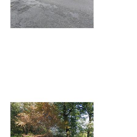
Te Koop
48000€
Bailièvre Bouwgrond