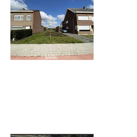
Begijnendijk 2
Bouwgronden
Verkocht