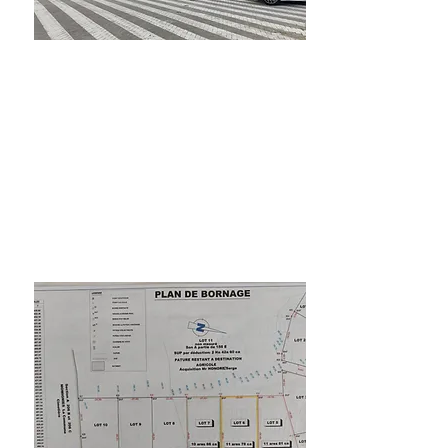
Te Koop / Te
huur
20000€
Zeebrugge Ondergrondse
garage