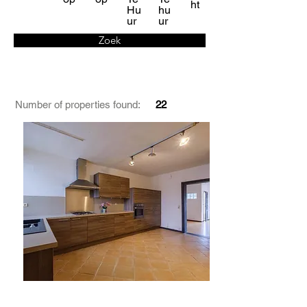
ht
Hu
hu
ur
ur
Zoek
Number of properties found:
22
Te Koop