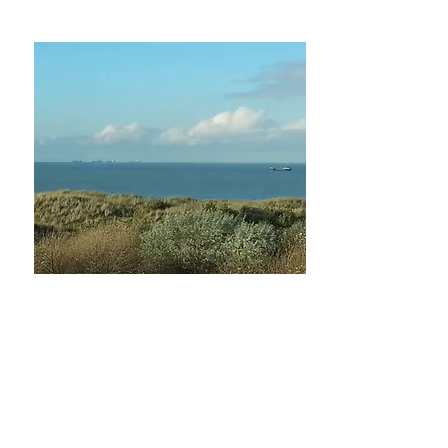
Verkocht
Ondergrondse staanplaats
Zeebrugge
Verkocht