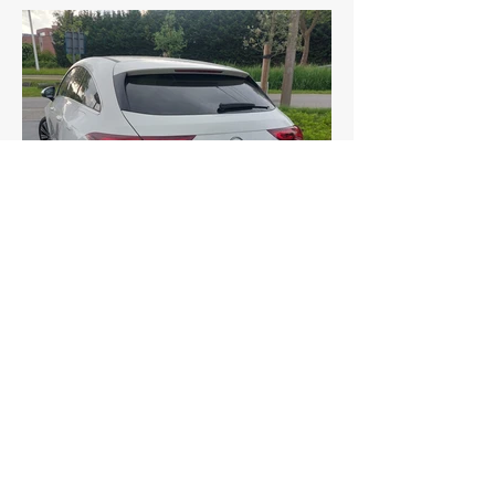
Vraag uw
vrijblijvende offerte
Naam
*